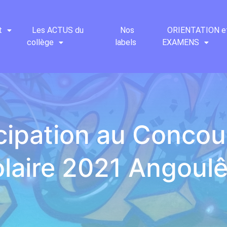
t
Les ACTUS du
Nos
ORIENTATION e
collège
labels
EXAMENS
cipation au Conco
olaire 2021 Angoul