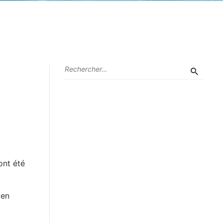
ont été
 en