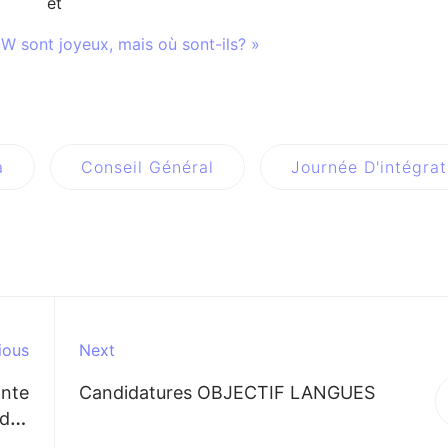
et
sont joyeux, mais où sont-ils? »
a
Conseil Général
Journée D'intégrat
ious
Next
ante
Candidatures OBJECTIF LANGUES
 des
ibes