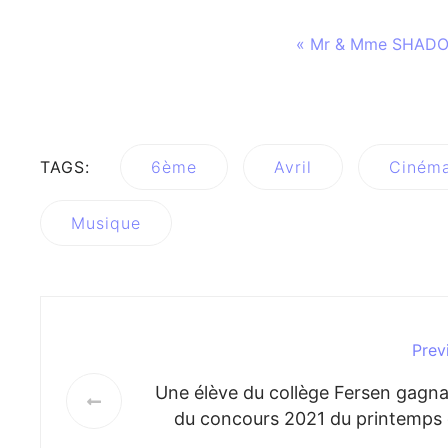
« Mr & Mme SHADOW 
TAGS:
6ème
Avril
Ciném
Musique
Prev
Une élève du collège Fersen gagn
du concours 2021 du printemps
poètes de la ville d'Ant