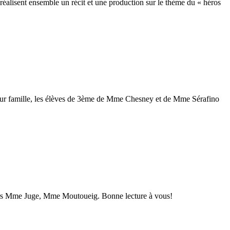
 réalisent ensemble un récit et une production sur le thème du « héros
et leur famille, les élèves de 3ème de Mme Chesney et de Mme Sérafino
seurs Mme Juge, Mme Moutoueig. Bonne lecture à vous!