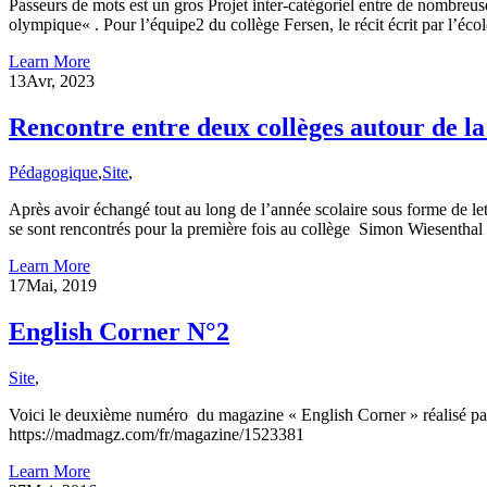
Passeurs de mots est un gros Projet inter-catégoriel entre de nombreuse
olympique« . Pour l’équipe2 du collège Fersen, le récit écrit par l’é
Learn More
13
Avr, 2023
Rencontre entre deux collèges autour de l
Pédagogique
,
Site
,
Après avoir échangé tout au long de l’année scolaire sous forme de let
se sont rencontrés pour la première fois au collège Simon Wiesentha
Learn More
17
Mai, 2019
English Corner N°2
Site
,
Voici le deuxième numéro du magazine « English Corner » réalisé par
https://madmagz.com/fr/magazine/1523381
Learn More