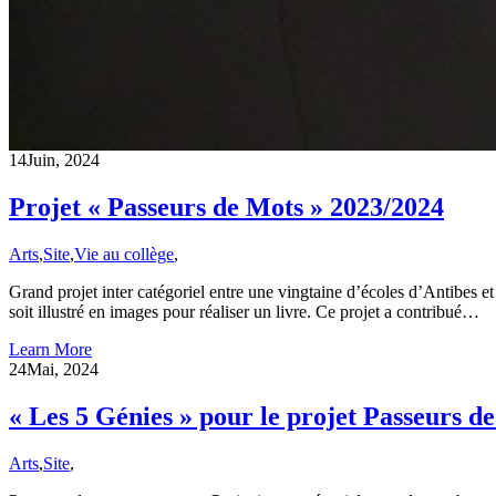
14
Juin, 2024
Projet « Passeurs de Mots » 2023/2024
Arts
,
Site
,
Vie au collège
,
Grand projet inter catégoriel entre une vingtaine d’écoles d’Antibes et
soit illustré en images pour réaliser un livre. Ce projet a contribué…
Learn More
24
Mai, 2024
« Les 5 Génies » pour le projet Passeurs d
Arts
,
Site
,