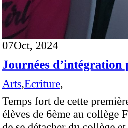
07
Oct, 2024
Journées d’intégration 
Arts
,
Ecriture
,
Temps fort de cette premièr
élèves de 6ème au collège 
de se détacher du collège et