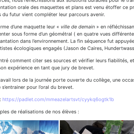
es, nous réfléchissions aux solutions durables pour le tran
tation orale des maquettes et plans est venu étoffer ce pr
du futur vient compléter leur parcours avenir.
forme d’une maquette leur «
ville de demain
» en réfléchissa
enter sous forme d’un géométral ( en quatre vues différente
lantation dans l’environnement. La fin séquence fut appuyée
rtistes écologiques engagés (Jason de Caires, Hundertwass
é comment citer ses sources et vérifier leurs fiabilités, et
son expérience en tant que jury de brevet.
ravail lors de la journée porte ouverte du collège, une occa
s’entrainer pour l’oral du brevet.
 :
https://padlet.com/mmeazelartsvt/cyykq6ogtk1b
les de réalisations de nos élèves :