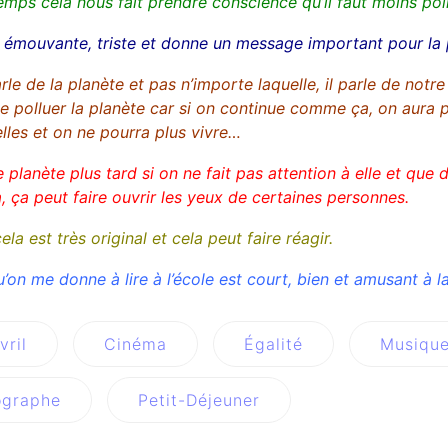
mps cela nous fait prendre conscience qu’il faut moins poll
t émouvante, triste et donne un message important pour la 
e de la planète et pas n’importe laquelle, il parle de notre
 de polluer la planète car si on continue comme ça, on aura 
lles et on ne pourra plus vivre…
 planète plus tard si on ne fait pas attention à elle et que
 ça peut faire ouvrir les yeux de certaines personnes.
ela est très original et cela peut faire réagir.
u’on me donne à lire à l’école est court, bien et amusant à la
vril
Cinéma
Égalité
Musiqu
ographe
Petit-Déjeuner