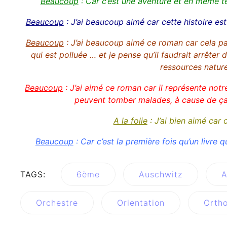
Beaucoup
: Car c’est une aventure et en même te
Beaucoup
: J’ai beaucoup aimé car cette histoire es
Beaucoup
: J’ai beaucoup aimé ce roman car cela parl
qui est polluée … et je pense qu’il faudrait arrêter
ressources nature
Beaucoup
: J’ai aimé ce roman car il représente notre
peuvent tomber malades, à cause de ça,
A la folie
: J’ai bien aimé car c
Beaucoup
: Car c’est la première fois qu’un livre q
TAGS:
6ème
Auschwitz
A
Orchestre
Orientation
Orth