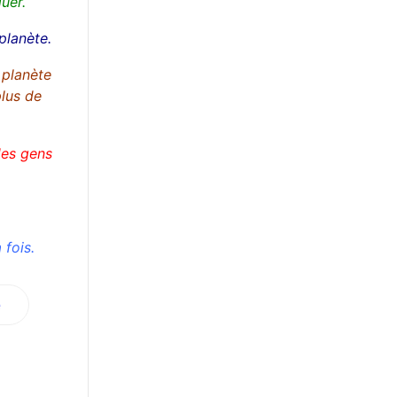
uer.
planète.
 planète
plus de
 des gens
 fois.
e