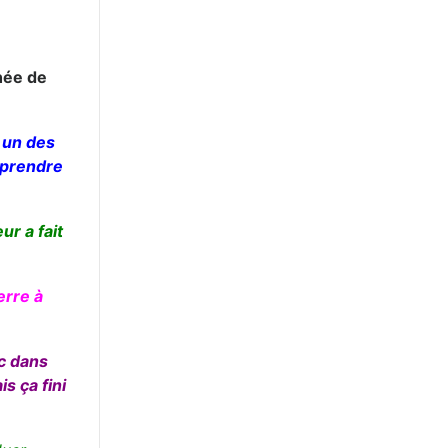
thée de
t un des
t prendre
ur a fait
erre à
oc dans
s ça fini