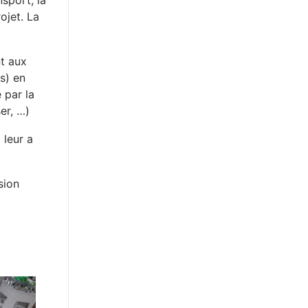
sport, la
ojet. La
nt aux
s) en
 par la
er, …)
 leur a
sion